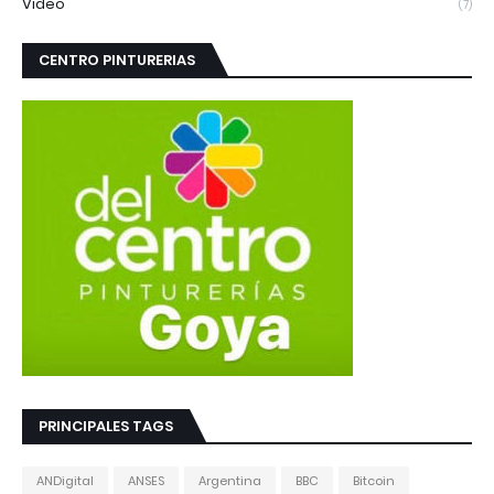
Video
(7)
CENTRO PINTURERIAS
PRINCIPALES TAGS
ANDigital
ANSES
Argentina
BBC
Bitcoin