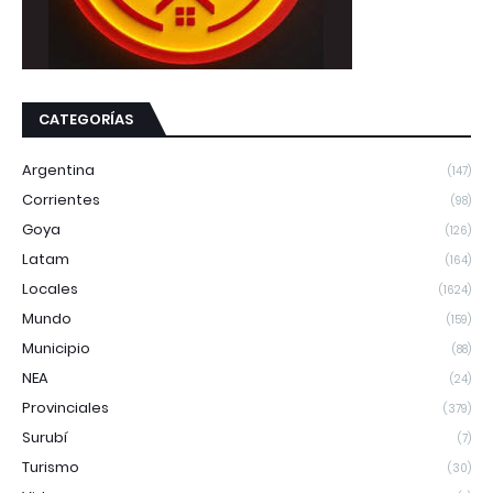
CATEGORÍAS
Argentina
(147)
Corrientes
(98)
Goya
(126)
Latam
(164)
Locales
(1624)
Mundo
(159)
Municipio
(88)
NEA
(24)
Provinciales
(379)
Surubí
(7)
Turismo
(30)