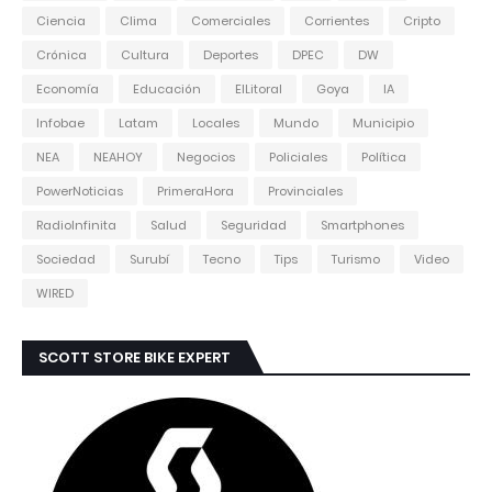
Ciencia
Clima
Comerciales
Corrientes
Cripto
Crónica
Cultura
Deportes
DPEC
DW
Economía
Educación
ElLitoral
Goya
IA
Infobae
Latam
Locales
Mundo
Municipio
NEA
NEAHOY
Negocios
Policiales
Política
PowerNoticias
PrimeraHora
Provinciales
RadioInfinita
Salud
Seguridad
Smartphones
Sociedad
Surubí
Tecno
Tips
Turismo
Video
WIRED
SCOTT STORE BIKE EXPERT