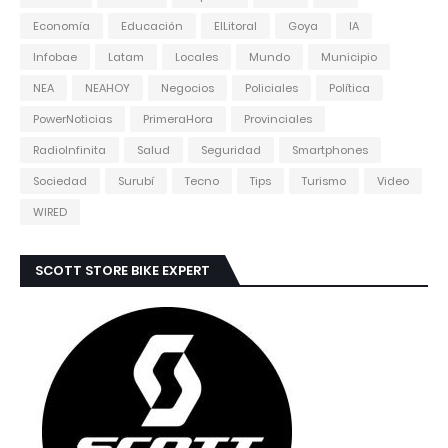
Economía
Educación
ElLitoral
Goya
IA
Infobae
Latam
Locales
Mundo
Municipio
NEA
NEAHOY
Negocios
Policiales
Política
PowerNoticias
PrimeraHora
Provinciales
RadioInfinita
Salud
Seguridad
Smartphones
Sociedad
Surubí
Tecno
Tips
Turismo
Video
WIRED
SCOTT STORE BIKE EXPERT