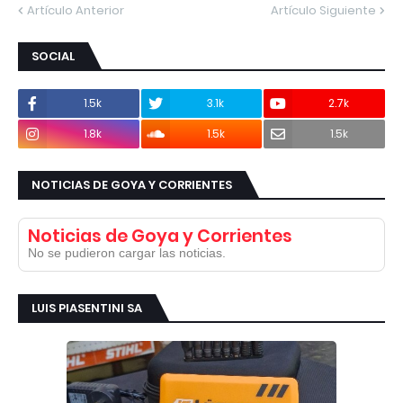
Artículo Anterior
Artículo Siguiente
SOCIAL
1.5k
3.1k
2.7k
1.8k
1.5k
1.5k
NOTICIAS DE GOYA Y CORRIENTES
Noticias de Goya y Corrientes
No se pudieron cargar las noticias.
LUIS PIASENTINI SA