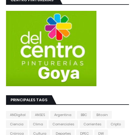
PRINCIPALES TAGS
ANDigital
ANSES
Argentina
BBC
Bitcoin
Ciencia
Clima
Comerciales
Corrientes
Cripto
Crónica
Cultura
Deportes
DPEC
DW