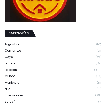
CATEGORÍAS
Argentina
(147)
Corrientes
(98)
Goya
(126)
Latam
(164)
Locales
(1624)
Mundo
(159)
Municipio
(88)
NEA
(24)
Provinciales
(379)
Surubí
(7)