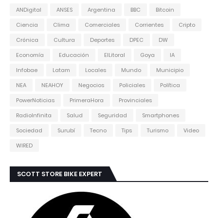
ANDigital
ANSES
Argentina
BBC
Bitcoin
Ciencia
Clima
Comerciales
Corrientes
Cripto
Crónica
Cultura
Deportes
DPEC
DW
Economía
Educación
ElLitoral
Goya
IA
Infobae
Latam
Locales
Mundo
Municipio
NEA
NEAHOY
Negocios
Policiales
Política
PowerNoticias
PrimeraHora
Provinciales
RadioInfinita
Salud
Seguridad
Smartphones
Sociedad
Surubí
Tecno
Tips
Turismo
Video
WIRED
SCOTT STORE BIKE EXPERT