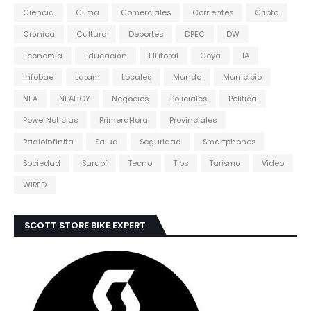
Ciencia
Clima
Comerciales
Corrientes
Cripto
Crónica
Cultura
Deportes
DPEC
DW
Economía
Educación
ElLitoral
Goya
IA
Infobae
Latam
Locales
Mundo
Municipio
NEA
NEAHOY
Negocios
Policiales
Política
PowerNoticias
PrimeraHora
Provinciales
RadioInfinita
Salud
Seguridad
Smartphones
Sociedad
Surubí
Tecno
Tips
Turismo
Video
WIRED
SCOTT STORE BIKE EXPERT