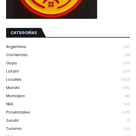
CATEGORÍAS
Argentina
(147)
Corrientes
(98)
Goya
(126)
Latam
(164)
Locales
(1624)
Mundo
(159)
Municipio
(88)
NEA
(24)
Provinciales
(379)
Surubí
(7)
Turismo
(30)