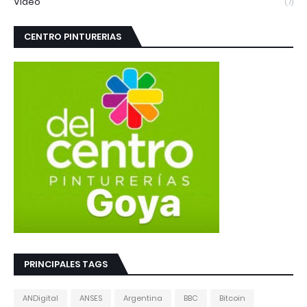
Video
(7)
CENTRO PINTURERIAS
PRINCIPALES TAGS
ANDigital
ANSES
Argentina
BBC
Bitcoin