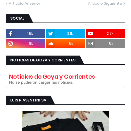
Artículo Anterior
Artículo Siguiente
SOCIAL
1.5k
3.1k
2.7k
1.8k
1.5k
1.5k
NOTICIAS DE GOYA Y CORRIENTES
Noticias de Goya y Corrientes
No se pudieron cargar las noticias.
LUIS PIASENTINI SA