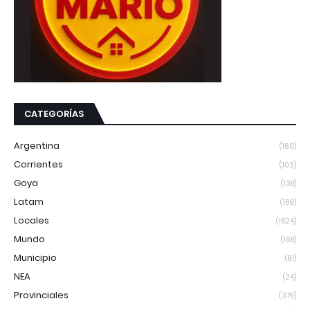
CATEGORÍAS
Argentina
(160)
Corrientes
(103)
Goya
(138)
Latam
(169)
Locales
(1624)
Mundo
(168)
Municipio
(91)
NEA
(24)
Provinciales
(379)