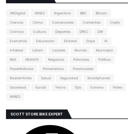
ANDigital
ANSES
Argentina
BBC
Bitcoin
Ciencia
Clima
Comerciales
Corrientes
Cripto
Crónica
Cultura
Deportes
DPEC
DW
Economía
Educación
ElLitoral
Goya
IA
Infobae
Latam
Locales
Mundo
Municipio
NEA
NEAHOY
Negocios
Policiales
Política
PowerNoticias
PrimeraHora
Provinciales
RadioInfinita
Salud
Seguridad
Smartphones
Sociedad
Surubí
Tecno
Tips
Turismo
Video
WIRED
SCOTT STORE BIKE EXPERT