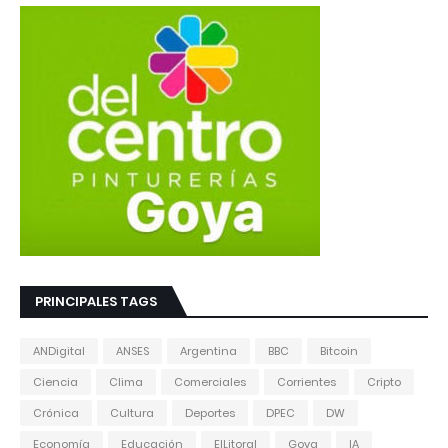
PRINCIPALES TAGS
ANDigital
ANSES
Argentina
BBC
Bitcoin
Ciencia
Clima
Comerciales
Corrientes
Cripto
Crónica
Cultura
Deportes
DPEC
DW
Economía
Educación
ElLitoral
Goya
IA