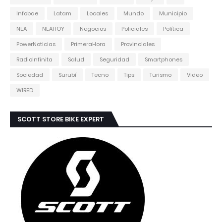
Infobae
Latam
Locales
Mundo
Municipio
NEA
NEAHOY
Negocios
Policiales
Política
PowerNoticias
PrimeraHora
Provinciales
RadioInfinita
Salud
Seguridad
Smartphones
Sociedad
Surubí
Tecno
Tips
Turismo
Video
WIRED
SCOTT STORE BIKE EXPERT