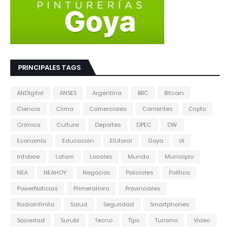
PRINCIPALES TAGS
ANDigital
ANSES
Argentina
BBC
Bitcoin
Ciencia
Clima
Comerciales
Corrientes
Cripto
Crónica
Cultura
Deportes
DPEC
DW
Economía
Educación
ElLitoral
Goya
IA
Infobae
Latam
Locales
Mundo
Municipio
NEA
NEAHOY
Negocios
Policiales
Política
PowerNoticias
PrimeraHora
Provinciales
RadioInfinita
Salud
Seguridad
Smartphones
Sociedad
Surubí
Tecno
Tips
Turismo
Video