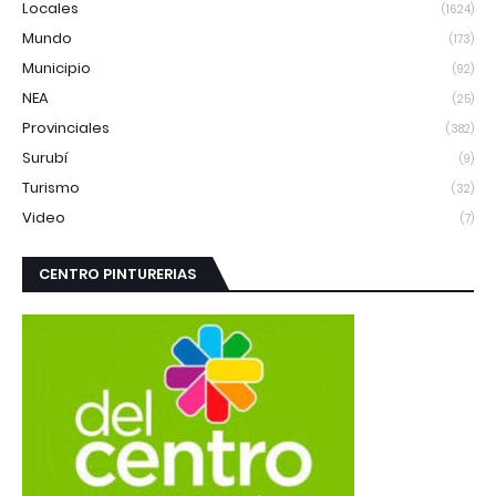
Locales
(1624)
Mundo
(173)
Municipio
(92)
NEA
(25)
Provinciales
(382)
Surubí
(9)
Turismo
(32)
Video
(7)
CENTRO PINTURERIAS