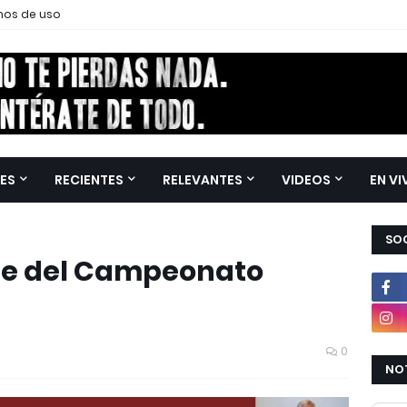
nos de uso
ES
RECIENTES
RELEVANTES
VIDEOS
EN VI
SOC
de del Campeonato
0
NOT