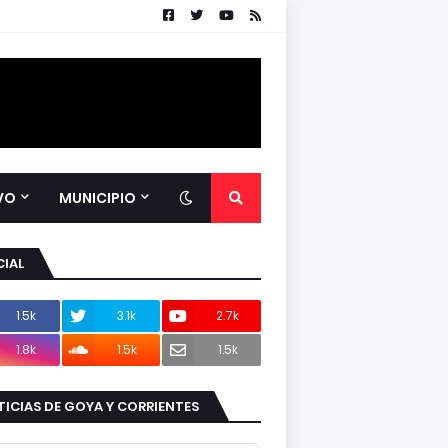
VO
MUNICIPIO
IAL
1.5k
3.1k
2.7k
1.8k
1.5k
1.5k
ICIAS DE GOYA Y CORRIENTES