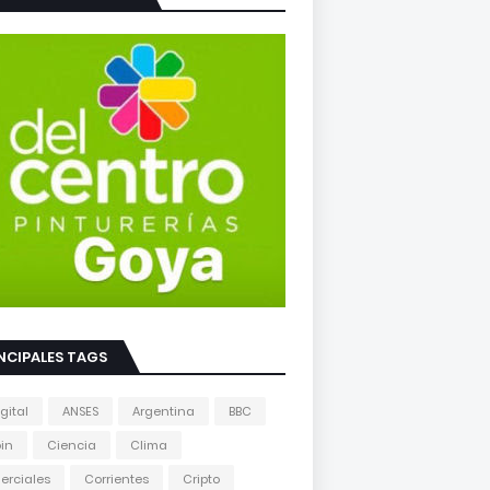
NCIPALES TAGS
gital
ANSES
Argentina
BBC
oin
Ciencia
Clima
erciales
Corrientes
Cripto