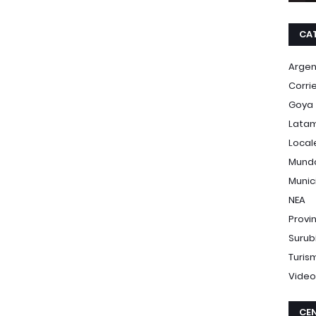
CA
Argen
Corri
Goya
Lata
Local
Mund
Munic
NEA
Provi
Surub
Turis
Video
CEN