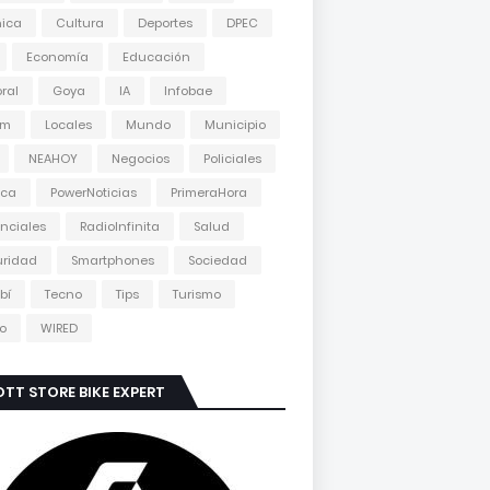
nica
Cultura
Deportes
DPEC
Economía
Educación
oral
Goya
IA
Infobae
am
Locales
Mundo
Municipio
NEAHOY
Negocios
Policiales
ica
PowerNoticias
PrimeraHora
inciales
RadioInfinita
Salud
uridad
Smartphones
Sociedad
bí
Tecno
Tips
Turismo
o
WIRED
TT STORE BIKE EXPERT