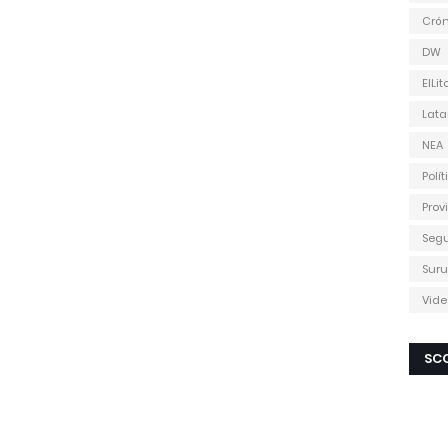
Cró
DW
ElLit
Lat
NEA
Polít
Prov
Seg
Suru
Vide
SCO