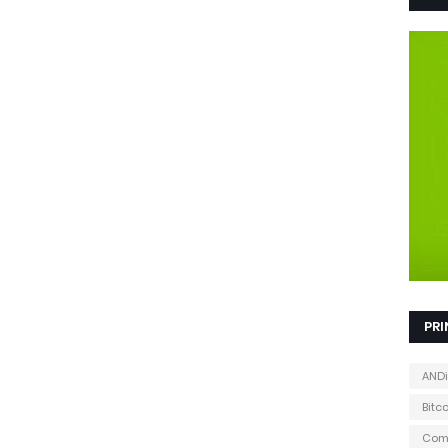
PRI
ANDi
Bitc
Com