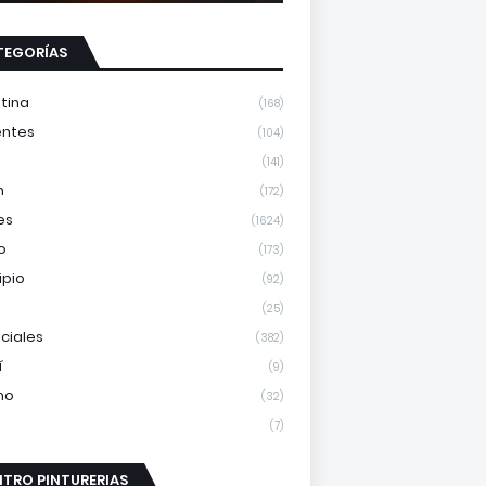
TEGORÍAS
tina
(168)
entes
(104)
(141)
m
(172)
es
(1624)
o
(173)
ipio
(92)
(25)
nciales
(382)
í
(9)
mo
(32)
(7)
TRO PINTURERIAS