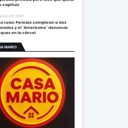
o capítulo
gosto 08, 2026
o Loan: Pericias complican a dos
sados y el `Americano` denuncia
ques en la cárcel
SA MARIO