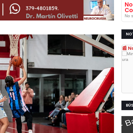
No
Co
No s
NO
📰 N
BÚ