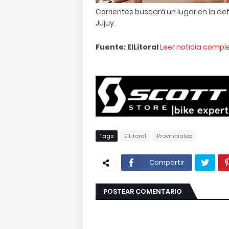
Corrientes buscará un lugar en la de
Jujuy.
Fuente: ElLitoral
Leer noticia compl
Tags
ElLitoral
Provinciales
Compartir
POSTEAR COMENTARIO