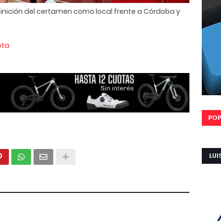
finición del certamen como local frente a Córdoba y
eta
POP
LUI