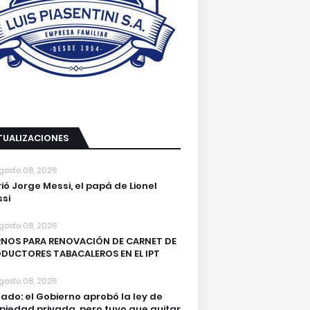
TUALIZACIONES
gosto 08, 2026
ió Jorge Messi, el papá de Lionel
si
gosto 08, 2026
NOS PARA RENOVACIÓN DE CARNET DE
DUCTORES TABACALEROS EN EL IPT
gosto 08, 2026
ado: el Gobierno aprobó la ley de
piedad privada, pero tuvo que quitar