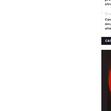
otr
A
Cas
acu
ata
CA