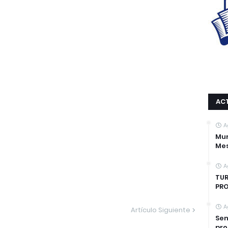
AC
A
Mur
Mes
A
TUR
PRO
A
Artículo Siguiente
Sen
pro