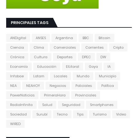
PRINCIPALES TAGS
ANDigital
ANSES
Argentina
BBC
Bitcoin
Ciencia
Clima
Comerciales
Corrientes
Cripto
Crónica
Cultura
Deportes
DPEC
DW
Economía
Educación
ElLitoral
Goya
IA
Infobae
Latam
Locales
Mundo
Municipio
NEA
NEAHOY
Negocios
Policiales
Política
PowerNoticias
PrimeraHora
Provinciales
RadioInfinita
Salud
Seguridad
Smartphones
Sociedad
Surubí
Tecno
Tips
Turismo
Video
WIRED