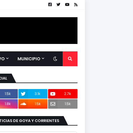
VO
MUNICIPIO
IAL
1.5k
3.1k
2.7k
1.8k
1.5k
1.5k
ICIAS DE GOYA Y CORRIENTES