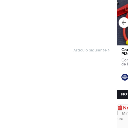
Artículo Siguiente
NO
📰 N