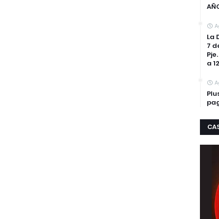
AÑ
A
La 
7 d
Pje
a 1
A
Plu
pag
CA