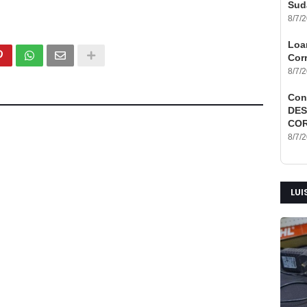
Sud
8/7/
Loan
Corr
8/7/
Con
DES
COR
8/7/
LUI