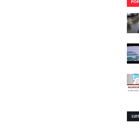
POP
LUI