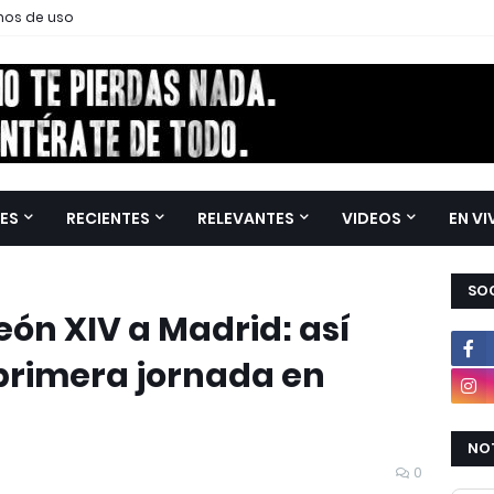
nos de uso
ES
RECIENTES
RELEVANTES
VIDEOS
EN VI
SOC
eón XIV a Madrid: así
 primera jornada en
NOT
0