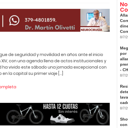
No
Co
All
Cor
dine
Cor
8/7/
Meg
por
ue de seguridad y movilidad en años ante el inicio
all
ón XIV, con una agenda llena de actos institucionales y
pre
d ha vivido este sábado una jornada excepcional con
- C
 en la capital su primer viaje […]
8/7/
completa
Res
det
lav
cad
8/7/
Sho
con