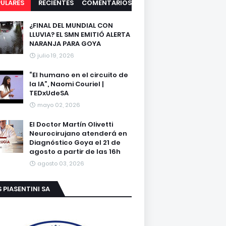
ULARES
RECIENTES
COMENTARIOS
¿FINAL DEL MUNDIAL CON
LLUVIA? EL SMN EMITIÓ ALERTA
NARANJA PARA GOYA
julio 19, 2026
“El humano en el circuito de
la IA”, Naomi Couriel |
TEDxUdeSA
mayo 02, 2026
El Doctor Martín Olivetti
Neurocirujano atenderá en
Diagnóstico Goya el 21 de
agosto a partir de las 16h
agosto 03, 2026
S PIASENTINI SA