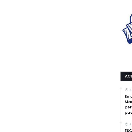
AC
A
En 
Mar
per
pa
A
ESC