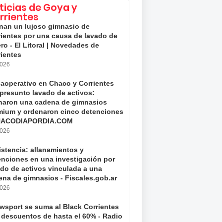
ticias de Goya y
rrientes
anan un lujoso gimnasio de
rientes por una causa de lavado de
ro - El Litoral | Novedades de
rientes
2026
aoperativo en Chaco y Corrientes
 presunto lavado de activos:
anaron una cadena de gimnasios
mium y ordenaron cinco detenciones
HACODIAPORDIA.COM
2026
istencia: allanamientos y
enciones en una investigación por
ado de activos vinculada a una
ena de gimnasios - Fiscales.gob.ar
2026
wsport se suma al Black Corrientes
 descuentos de hasta el 60% - Radio