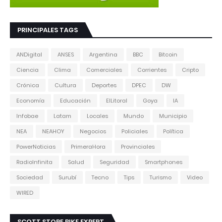
PRINCIPALES TAGS
ANDigital
ANSES
Argentina
BBC
Bitcoin
Ciencia
Clima
Comerciales
Corrientes
Cripto
Crónica
Cultura
Deportes
DPEC
DW
Economía
Educación
ElLitoral
Goya
IA
Infobae
Latam
Locales
Mundo
Municipio
NEA
NEAHOY
Negocios
Policiales
Política
PowerNoticias
PrimeraHora
Provinciales
RadioInfinita
Salud
Seguridad
Smartphones
Sociedad
Surubí
Tecno
Tips
Turismo
Video
WIRED
SCOTT STORE BIKE EXPERT