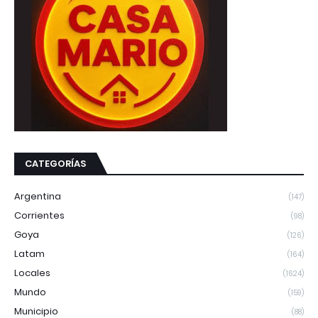
CATEGORÍAS
Argentina
(147)
Corrientes
(98)
Goya
(126)
Latam
(164)
Locales
(1624)
Mundo
(159)
Municipio
(88)