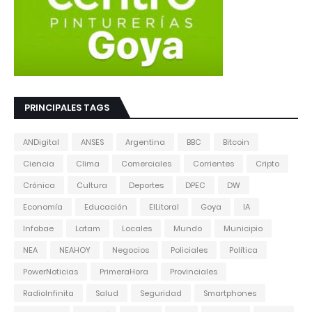
PRINCIPALES TAGS
ANDigital
ANSES
Argentina
BBC
Bitcoin
Ciencia
Clima
Comerciales
Corrientes
Cripto
Crónica
Cultura
Deportes
DPEC
DW
Economía
Educación
ElLitoral
Goya
IA
Infobae
Latam
Locales
Mundo
Municipio
NEA
NEAHOY
Negocios
Policiales
Política
PowerNoticias
PrimeraHora
Provinciales
RadioInfinita
Salud
Seguridad
Smartphones