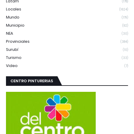
Latam
(178)
Locales
(1624)
Mundo
(179)
Municipio
(92)
NEA
(30)
Provinciales
(384)
Surubí
(10)
Turismo
(33)
Video
(7)
CENTRO PINTURERIAS