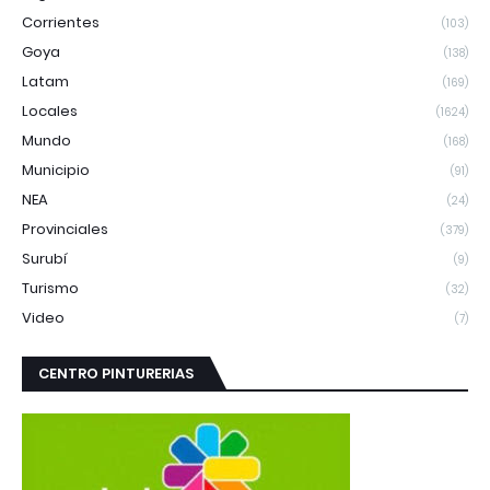
Corrientes
(103)
Goya
(138)
Latam
(169)
Locales
(1624)
Mundo
(168)
Municipio
(91)
NEA
(24)
Provinciales
(379)
Surubí
(9)
Turismo
(32)
Video
(7)
CENTRO PINTURERIAS