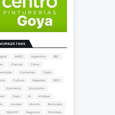
NCIPALES TAGS
gital
ANSES
Argentina
BBC
oin
Ciencia
Clima
erciales
Corrientes
Cripto
nica
Cultura
Deportes
DPEC
Economía
Educación
oral
Goya
IA
Infobae
am
Locales
Mundo
Municipio
NEAHOY
Negocios
Policiales