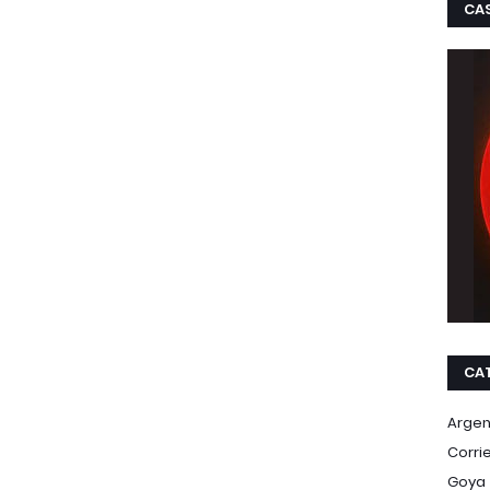
CA
CA
Argen
Corri
Goya