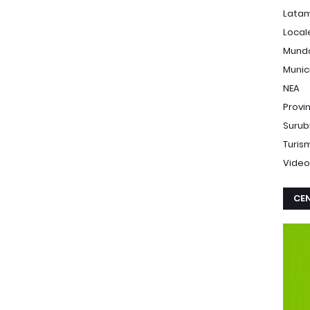
Lata
Local
Mund
Munic
NEA
Provi
Surub
Turis
Video
CEN