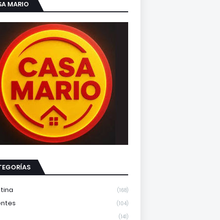
SA MARIO
TEGORÍAS
tina
(168)
entes
(104)
(141)