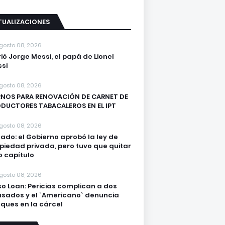
TUALIZACIONES
gosto 08, 2026
ió Jorge Messi, el papá de Lionel
si
gosto 08, 2026
NOS PARA RENOVACIÓN DE CARNET DE
DUCTORES TABACALEROS EN EL IPT
gosto 08, 2026
ado: el Gobierno aprobó la ley de
piedad privada, pero tuvo que quitar
o capítulo
gosto 08, 2026
o Loan: Pericias complican a dos
sados y el `Americano` denuncia
ques en la cárcel