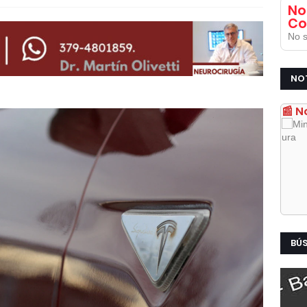
No
Co
No s
NO
📰 N
BÚ