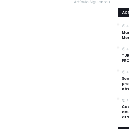
Artículo Siguiente
AC
A
Mur
Mes
A
TUR
PRO
A
Sen
pro
otr
A
Cas
acu
ata