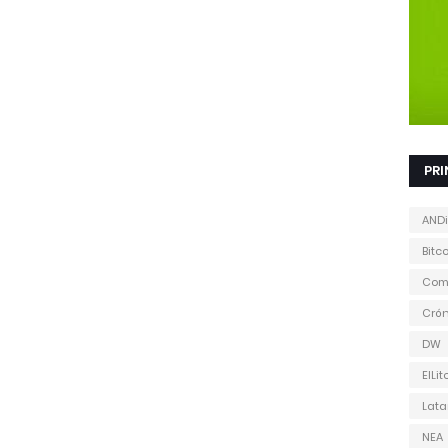
PRI
ANDi
Bitc
Com
Cró
DW
ElLit
Lat
NEA