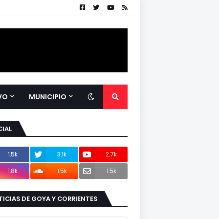
VO
MUNICIPIO
IAL
1.5k
3.1k
2.7k
1.8k
1.5k
1.5k
ICIAS DE GOYA Y CORRIENTES