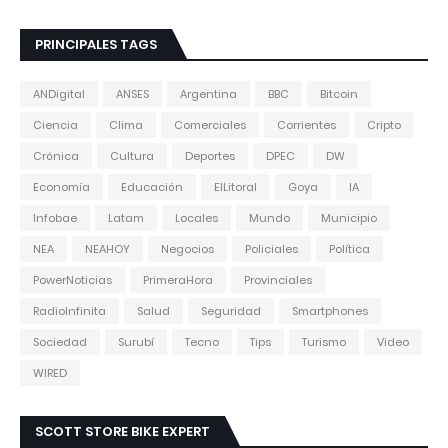
PRINCIPALES TAGS
ANDigital
ANSES
Argentina
BBC
Bitcoin
Ciencia
Clima
Comerciales
Corrientes
Cripto
Crónica
Cultura
Deportes
DPEC
DW
Economía
Educación
ElLitoral
Goya
IA
Infobae
Latam
Locales
Mundo
Municipio
NEA
NEAHOY
Negocios
Policiales
Política
PowerNoticias
PrimeraHora
Provinciales
RadioInfinita
Salud
Seguridad
Smartphones
Sociedad
Surubí
Tecno
Tips
Turismo
Video
WIRED
SCOTT STORE BIKE EXPERT