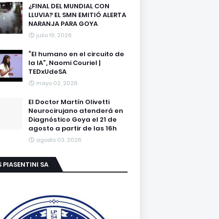
¿FINAL DEL MUNDIAL CON
LLUVIA? EL SMN EMITIÓ ALERTA
NARANJA PARA GOYA
julio 19, 2026
“El humano en el circuito de
la IA”, Naomi Couriel |
TEDxUdeSA
mayo 02, 2026
El Doctor Martín Olivetti
Neurocirujano atenderá en
Diagnóstico Goya el 21 de
agosto a partir de las 16h
agosto 03, 2026
S PIASENTINI SA