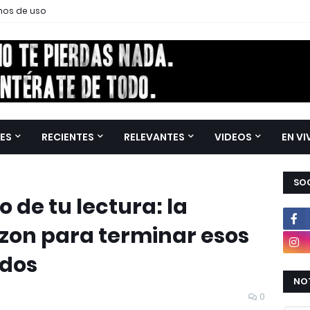
nos de uso
ES
RECIENTES
RELEVANTES
VIDEOS
EN VI
SOC
 de tu lectura: la
zon para terminar esos
ados
NOT
0