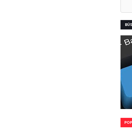
BÚ
POP