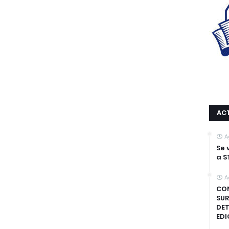
AC
A
Se 
a S
A
CON
SUR
DET
EDI