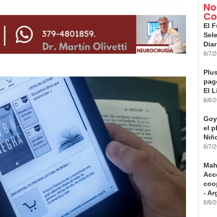
No
Co
El F
Sele
Diar
8/7/
Plus
pago
El L
8/6/
Goy
el 
Niño
8/7/
Mah
Acc
coo
- Ar
8/6/