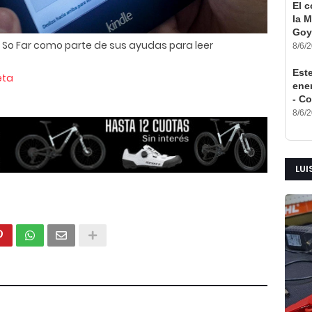
El 
la M
Goy
ry So Far como parte de sus ayudas para leer
8/6/
Est
eta
ener
- Co
8/6/
LUI