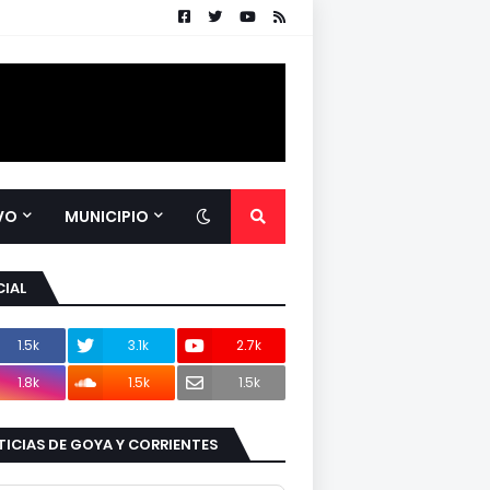
VO
MUNICIPIO
IAL
1.5k
3.1k
2.7k
1.8k
1.5k
1.5k
ICIAS DE GOYA Y CORRIENTES