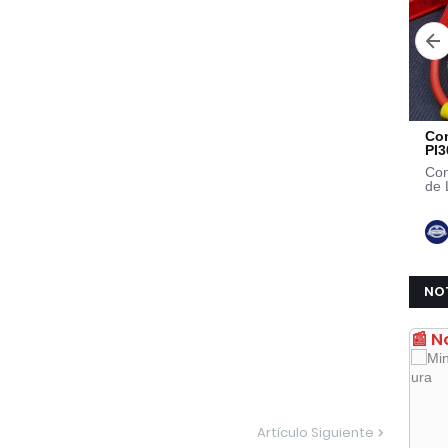
NO
📰 N
Artículo Siguiente