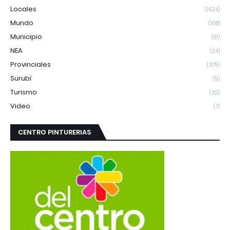
Locales
(1624)
Mundo
(168)
Municipio
(91)
NEA
(24)
Provinciales
(379)
Surubí
(9)
Turismo
(32)
Video
(7)
CENTRO PINTURERIAS