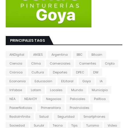
PRINCIPALES TAGS
ANDigital
ANSES
Argentina
BBC
Bitcoin
Ciencia
Clima
Comerciales
Corrientes
Cripto
Crónica
Cultura
Deportes
DPEC
DW
Economía
Educación
ElLitoral
Goya
IA
Infobae
Latam
Locales
Mundo
Municipio
NEA
NEAHOY
Negocios
Policiales
Política
PowerNoticias
PrimeraHora
Provinciales
RadioInfinita
Salud
Seguridad
Smartphones
Sociedad
Surubí
Tecno
Tips
Turismo
Video