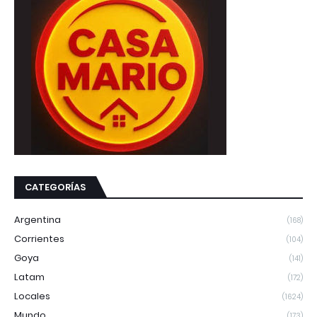
CATEGORÍAS
Argentina
(168)
Corrientes
(104)
Goya
(141)
Latam
(172)
Locales
(1624)
Mundo
(173)