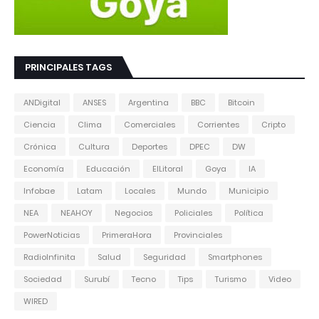
PRINCIPALES TAGS
ANDigital
ANSES
Argentina
BBC
Bitcoin
Ciencia
Clima
Comerciales
Corrientes
Cripto
Crónica
Cultura
Deportes
DPEC
DW
Economía
Educación
ElLitoral
Goya
IA
Infobae
Latam
Locales
Mundo
Municipio
NEA
NEAHOY
Negocios
Policiales
Política
PowerNoticias
PrimeraHora
Provinciales
RadioInfinita
Salud
Seguridad
Smartphones
Sociedad
Surubí
Tecno
Tips
Turismo
Video
WIRED