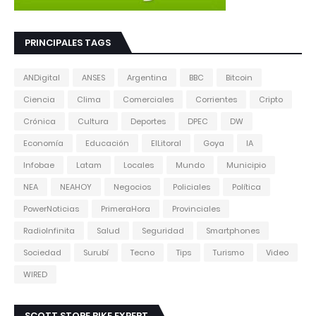
PRINCIPALES TAGS
ANDigital
ANSES
Argentina
BBC
Bitcoin
Ciencia
Clima
Comerciales
Corrientes
Cripto
Crónica
Cultura
Deportes
DPEC
DW
Economía
Educación
ElLitoral
Goya
IA
Infobae
Latam
Locales
Mundo
Municipio
NEA
NEAHOY
Negocios
Policiales
Política
PowerNoticias
PrimeraHora
Provinciales
RadioInfinita
Salud
Seguridad
Smartphones
Sociedad
Surubí
Tecno
Tips
Turismo
Video
WIRED
SCOTT STORE BIKE EXPERT