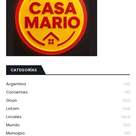
CATEGORÍAS
Argentina
(141)
Corrientes
(91)
Goya
(120)
Latam
(164)
Locales
(1624)
Mundo
(157)
Municipio
(87)