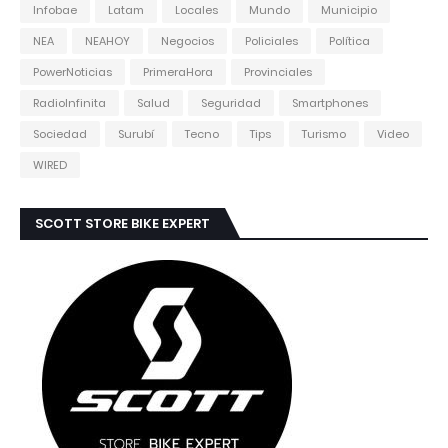
Infobae
Latam
Locales
Mundo
Municipio
NEA
NEAHOY
Negocios
Policiales
Política
PowerNoticias
PrimeraHora
Provinciales
RadioInfinita
Salud
Seguridad
Smartphones
Sociedad
Surubí
Tecno
Tips
Turismo
Video
WIRED
SCOTT STORE BIKE EXPERT