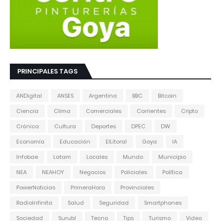
PRINCIPALES TAGS
ANDigital
ANSES
Argentina
BBC
Bitcoin
Ciencia
Clima
Comerciales
Corrientes
Cripto
Crónica
Cultura
Deportes
DPEC
DW
Economía
Educación
ElLitoral
Goya
IA
Infobae
Latam
Locales
Mundo
Municipio
NEA
NEAHOY
Negocios
Policiales
Política
PowerNoticias
PrimeraHora
Provinciales
RadioInfinita
Salud
Seguridad
Smartphones
Sociedad
Surubí
Tecno
Tips
Turismo
Video