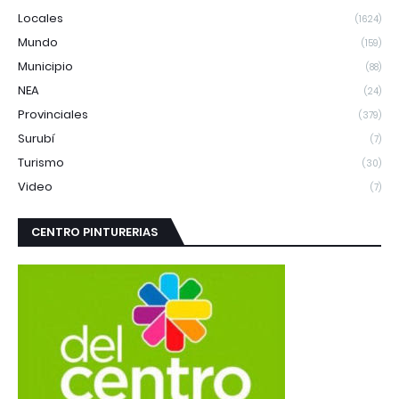
Locales
(1624)
Mundo
(159)
Municipio
(88)
NEA
(24)
Provinciales
(379)
Surubí
(7)
Turismo
(30)
Video
(7)
CENTRO PINTURERIAS