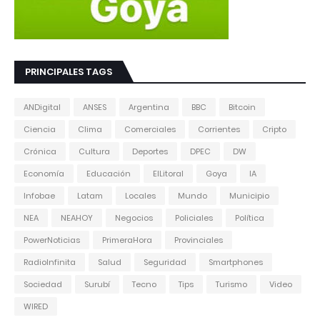
PRINCIPALES TAGS
ANDigital
ANSES
Argentina
BBC
Bitcoin
Ciencia
Clima
Comerciales
Corrientes
Cripto
Crónica
Cultura
Deportes
DPEC
DW
Economía
Educación
ElLitoral
Goya
IA
Infobae
Latam
Locales
Mundo
Municipio
NEA
NEAHOY
Negocios
Policiales
Política
PowerNoticias
PrimeraHora
Provinciales
RadioInfinita
Salud
Seguridad
Smartphones
Sociedad
Surubí
Tecno
Tips
Turismo
Video
WIRED