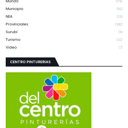
Mundo
(173)
Municipio
(92)
NEA
(25)
Provinciales
(382)
Surubí
(9)
Turismo
(32)
Video
(7)
CENTRO PINTURERIAS