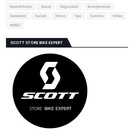
RadioInfinita
Salud
Seguridad
Smartphones
Sociedad
Surubí
Tecno
Tips
Turismo
Video
WIRED
SCOTT STORE BIKE EXPERT