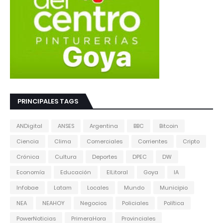
PRINCIPALES TAGS
ANDigital
ANSES
Argentina
BBC
Bitcoin
Ciencia
Clima
Comerciales
Corrientes
Cripto
Crónica
Cultura
Deportes
DPEC
DW
Economía
Educación
ElLitoral
Goya
IA
Infobae
Latam
Locales
Mundo
Municipio
NEA
NEAHOY
Negocios
Policiales
Política
PowerNoticias
PrimeraHora
Provinciales