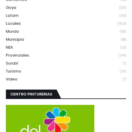
Goya
(126)
Latam
(164)
Locales
(1624)
Mundo
(159)
Municipio
(88)
NEA
(24)
Provinciales
(379)
Surubí
(7)
Turismo
(30)
Video
(7)
CENTRO PINTURERIAS