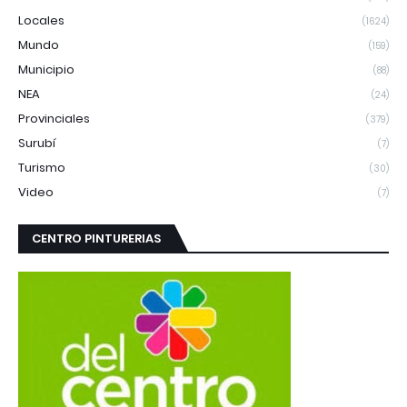
Locales
(1624)
Mundo
(159)
Municipio
(88)
NEA
(24)
Provinciales
(379)
Surubí
(7)
Turismo
(30)
Video
(7)
CENTRO PINTURERIAS