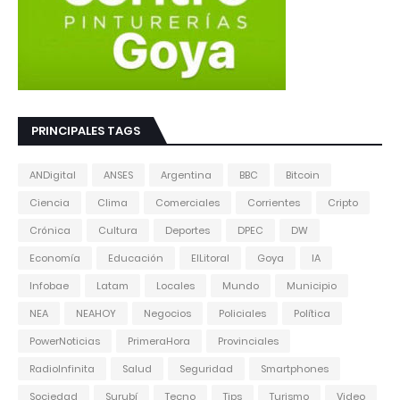
PRINCIPALES TAGS
ANDigital
ANSES
Argentina
BBC
Bitcoin
Ciencia
Clima
Comerciales
Corrientes
Cripto
Crónica
Cultura
Deportes
DPEC
DW
Economía
Educación
ElLitoral
Goya
IA
Infobae
Latam
Locales
Mundo
Municipio
NEA
NEAHOY
Negocios
Policiales
Política
PowerNoticias
PrimeraHora
Provinciales
RadioInfinita
Salud
Seguridad
Smartphones
Sociedad
Surubí
Tecno
Tips
Turismo
Video