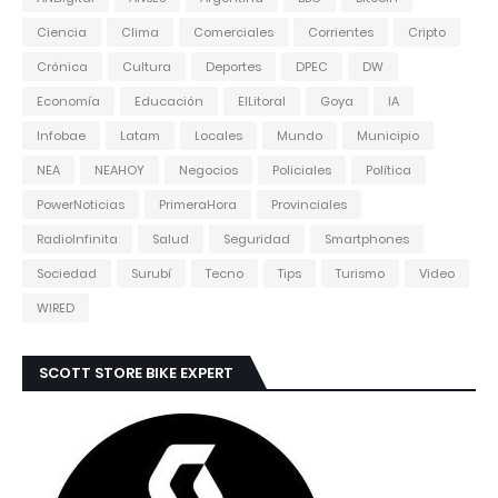
Ciencia
Clima
Comerciales
Corrientes
Cripto
Crónica
Cultura
Deportes
DPEC
DW
Economía
Educación
ElLitoral
Goya
IA
Infobae
Latam
Locales
Mundo
Municipio
NEA
NEAHOY
Negocios
Policiales
Política
PowerNoticias
PrimeraHora
Provinciales
RadioInfinita
Salud
Seguridad
Smartphones
Sociedad
Surubí
Tecno
Tips
Turismo
Video
WIRED
SCOTT STORE BIKE EXPERT