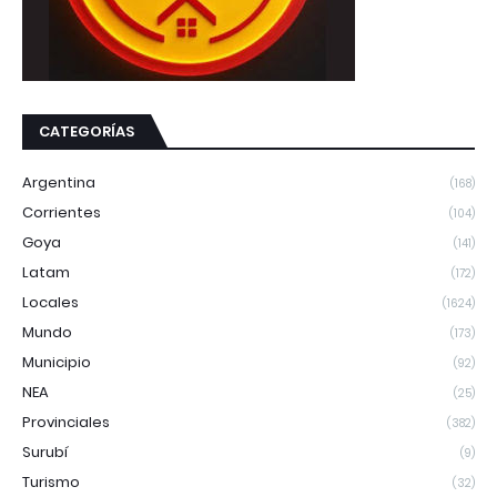
CATEGORÍAS
Argentina
(168)
Corrientes
(104)
Goya
(141)
Latam
(172)
Locales
(1624)
Mundo
(173)
Municipio
(92)
NEA
(25)
Provinciales
(382)
Surubí
(9)
Turismo
(32)