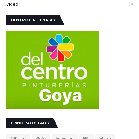
Video
(7)
CENTRO PINTURERIAS
PRINCIPALES TAGS
ANDigital
ANSES
Argentina
BBC
Bitcoin