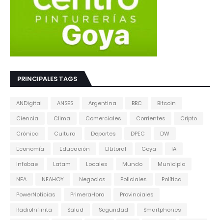
PRINCIPALES TAGS
ANDigital
ANSES
Argentina
BBC
Bitcoin
Ciencia
Clima
Comerciales
Corrientes
Cripto
Crónica
Cultura
Deportes
DPEC
DW
Economía
Educación
ElLitoral
Goya
IA
Infobae
Latam
Locales
Mundo
Municipio
NEA
NEAHOY
Negocios
Policiales
Política
PowerNoticias
PrimeraHora
Provinciales
RadioInfinita
Salud
Seguridad
Smartphones