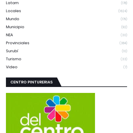
Latam
(178)
Locales
(1624)
Mundo
(179)
Municipio
(92)
NEA
(30)
Provinciales
(384)
Surubí
(10)
Turismo
(33)
Video
(7)
CENTRO PINTURERIAS