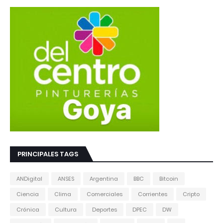
PRINCIPALES TAGS
ANDigital
ANSES
Argentina
BBC
Bitcoin
Ciencia
Clima
Comerciales
Corrientes
Cripto
Crónica
Cultura
Deportes
DPEC
DW