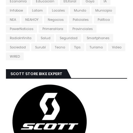
Economía
Educación
ElLitoral
Goya
IA
Infobae
Latam
Locales
Mundo
Municipio
NEA
NEAHOY
Negocios
Policiales
Política
PowerNoticias
PrimeraHora
Provinciales
RadioInfinita
Salud
Seguridad
Smartphones
Sociedad
Surubí
Tecno
Tips
Turismo
Video
WIRED
SCOTT STORE BIKE EXPERT