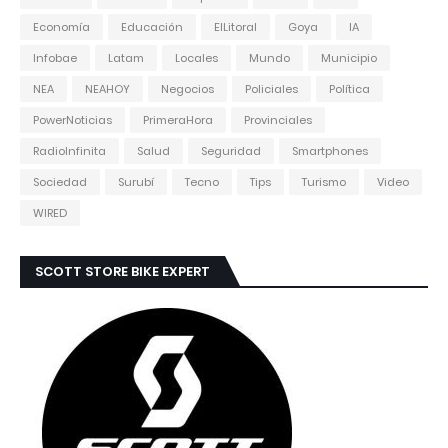
Economía
Educación
ElLitoral
Goya
IA
Infobae
Latam
Locales
Mundo
Municipio
NEA
NEAHOY
Negocios
Policiales
Política
PowerNoticias
PrimeraHora
Provinciales
RadioInfinita
Salud
Seguridad
Smartphones
Sociedad
Surubí
Tecno
Tips
Turismo
Video
WIRED
SCOTT STORE BIKE EXPERT