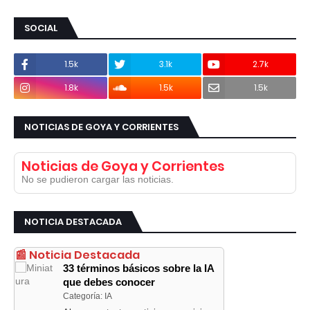
SOCIAL
1.5k
3.1k
2.7k
1.8k
1.5k
1.5k
NOTICIAS DE GOYA Y CORRIENTES
Noticias de Goya y Corrientes
No se pudieron cargar las noticias.
NOTICIA DESTACADA
📰 Noticia Destacada
33 términos básicos sobre la IA
que debes conocer
Categoría: IA