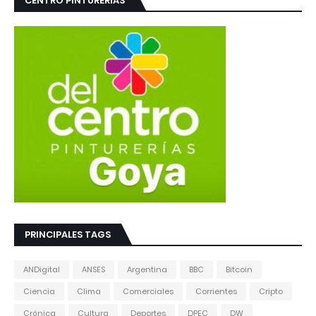
CENTRO PINTURERIAS
PRINCIPALES TAGS
ANDigital
ANSES
Argentina
BBC
Bitcoin
Ciencia
Clima
Comerciales
Corrientes
Cripto
Crónica
Cultura
Deportes
DPEC
DW