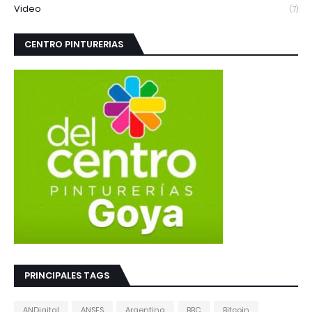
Video
(7)
CENTRO PINTURERIAS
PRINCIPALES TAGS
ANDigital
ANSES
Argentina
BBC
Bitcoin