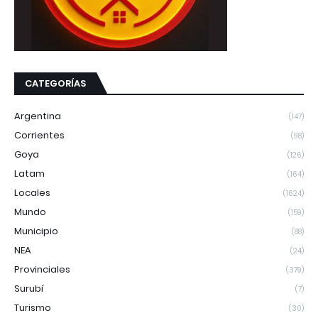
CATEGORÍAS
Argentina
(147)
Corrientes
(98)
Goya
(126)
Latam
(164)
Locales
(1624)
Mundo
(159)
Municipio
(88)
NEA
(24)
Provinciales
(379)
Surubí
(7)
Turismo
(30)