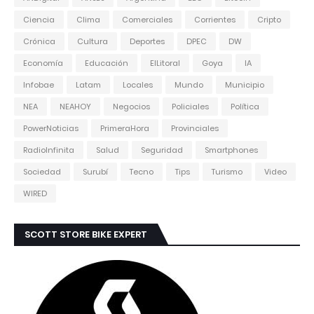
Ciencia
Clima
Comerciales
Corrientes
Cripto
Crónica
Cultura
Deportes
DPEC
DW
Economía
Educación
ElLitoral
Goya
IA
Infobae
Latam
Locales
Mundo
Municipio
NEA
NEAHOY
Negocios
Policiales
Política
PowerNoticias
PrimeraHora
Provinciales
RadioInfinita
Salud
Seguridad
Smartphones
Sociedad
Surubí
Tecno
Tips
Turismo
Video
WIRED
SCOTT STORE BIKE EXPERT