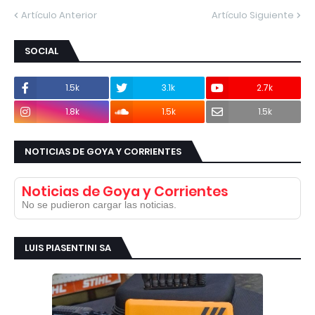
Artículo Anterior
Artículo Siguiente
SOCIAL
1.5k
3.1k
2.7k
1.8k
1.5k
1.5k
NOTICIAS DE GOYA Y CORRIENTES
Noticias de Goya y Corrientes
No se pudieron cargar las noticias.
LUIS PIASENTINI SA