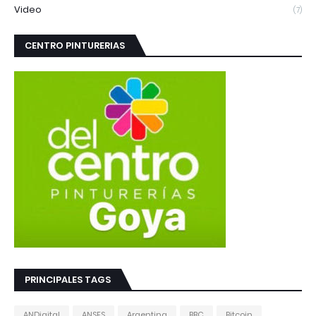
Video
(7)
CENTRO PINTURERIAS
PRINCIPALES TAGS
ANDigital
ANSES
Argentina
BBC
Bitcoin