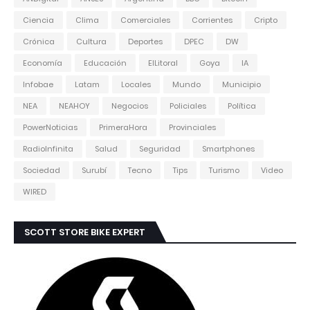
Ciencia
Clima
Comerciales
Corrientes
Cripto
Crónica
Cultura
Deportes
DPEC
DW
Economía
Educación
ElLitoral
Goya
IA
Infobae
Latam
Locales
Mundo
Municipio
NEA
NEAHOY
Negocios
Policiales
Política
PowerNoticias
PrimeraHora
Provinciales
RadioInfinita
Salud
Seguridad
Smartphones
Sociedad
Surubí
Tecno
Tips
Turismo
Video
WIRED
SCOTT STORE BIKE EXPERT