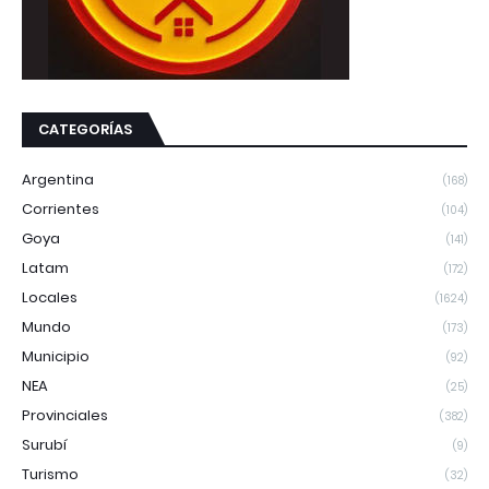
CATEGORÍAS
Argentina
(168)
Corrientes
(104)
Goya
(141)
Latam
(172)
Locales
(1624)
Mundo
(173)
Municipio
(92)
NEA
(25)
Provinciales
(382)
Surubí
(9)
Turismo
(32)