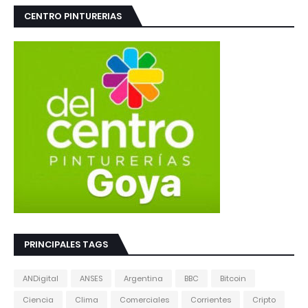
CENTRO PINTURERIAS
PRINCIPALES TAGS
ANDigital
ANSES
Argentina
BBC
Bitcoin
Ciencia
Clima
Comerciales
Corrientes
Cripto