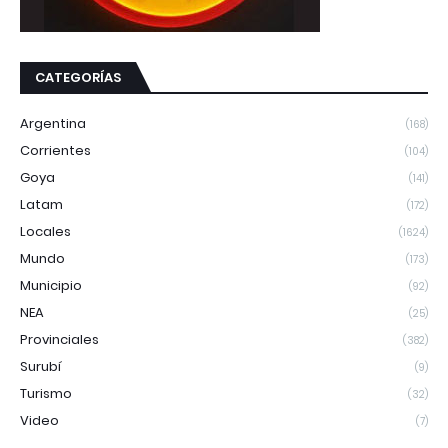
CATEGORÍAS
Argentina
(168)
Corrientes
(104)
Goya
(141)
Latam
(172)
Locales
(1624)
Mundo
(173)
Municipio
(92)
NEA
(25)
Provinciales
(382)
Surubí
(9)
Turismo
(32)
Video
(7)