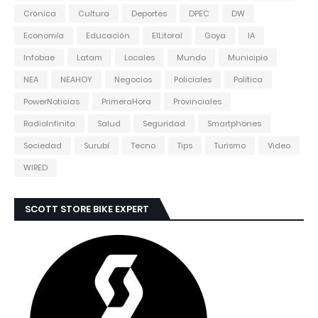
Crónica
Cultura
Deportes
DPEC
DW
Economía
Educación
ElLitoral
Goya
IA
Infobae
Latam
Locales
Mundo
Municipio
NEA
NEAHOY
Negocios
Policiales
Política
PowerNoticias
PrimeraHora
Provinciales
RadioInfinita
Salud
Seguridad
Smartphones
Sociedad
Surubí
Tecno
Tips
Turismo
Video
WIRED
SCOTT STORE BIKE EXPERT