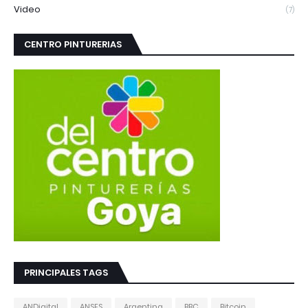
Video
(7)
CENTRO PINTURERIAS
PRINCIPALES TAGS
ANDigital
ANSES
Argentina
BBC
Bitcoin