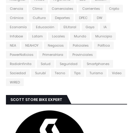
Ciencia
Clima
Comerciales
Corrientes
Cripto
Crónica
Cultura
Deportes
DPEC
DW
Economía
Educación
ElLitoral
Goya
IA
Infobae
Latam
Locales
Mundo
Municipio
NEA
NEAHOY
Negocios
Policiales
Política
PowerNoticias
PrimeraHora
Provinciales
RadioInfinita
Salud
Seguridad
Smartphones
Sociedad
Surubí
Tecno
Tips
Turismo
Video
WIRED
SCOTT STORE BIKE EXPERT