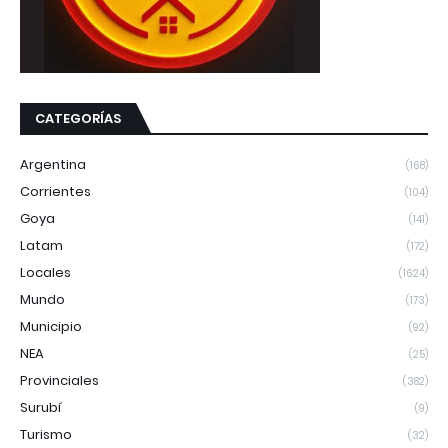
CATEGORÍAS
Argentina
(168)
Corrientes
(104)
Goya
(141)
Latam
(172)
Locales
(1624)
Mundo
(173)
Municipio
(92)
NEA
(25)
Provinciales
(382)
Surubí
(9)
Turismo
(32)