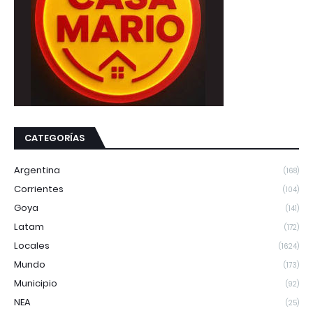
CATEGORÍAS
Argentina
(168)
Corrientes
(104)
Goya
(141)
Latam
(172)
Locales
(1624)
Mundo
(173)
Municipio
(92)
NEA
(25)