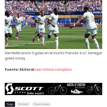
Dembélé anotó 3 goles en el triunfo francés 4 a 1. Senegal
goleó a Iraq.
Fuente: ElLitoral
Leer noticia completa
Tags
ElLitoral
Provinciales