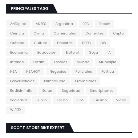
PRINCIPALES TAGS
ANDigital
ANSES
Argentina
BBC
Bitcoin
Ciencia
Clima
Comerciales
Corrientes
Cripto
Crónica
Cultura
Deportes
DPEC
DW
Economía
Educación
ElLitoral
Goya
IA
Infobae
Latam
Locales
Mundo
Municipio
NEA
NEAHOY
Negocios
Policiales
Política
PowerNoticias
PrimeraHora
Provinciales
RadioInfinita
Salud
Seguridad
Smartphones
Sociedad
Surubí
Tecno
Tips
Turismo
Video
WIRED
SCOTT STORE BIKE EXPERT