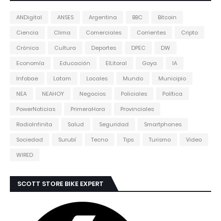
ANDigital
ANSES
Argentina
BBC
Bitcoin
Ciencia
Clima
Comerciales
Corrientes
Cripto
Crónica
Cultura
Deportes
DPEC
DW
Economía
Educación
ElLitoral
Goya
IA
Infobae
Latam
Locales
Mundo
Municipio
NEA
NEAHOY
Negocios
Policiales
Política
PowerNoticias
PrimeraHora
Provinciales
RadioInfinita
Salud
Seguridad
Smartphones
Sociedad
Surubí
Tecno
Tips
Turismo
Video
WIRED
SCOTT STORE BIKE EXPERT