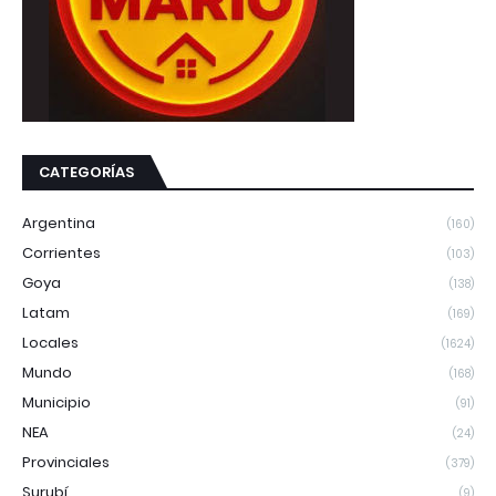
CATEGORÍAS
Argentina
(160)
Corrientes
(103)
Goya
(138)
Latam
(169)
Locales
(1624)
Mundo
(168)
Municipio
(91)
NEA
(24)
Provinciales
(379)
Surubí
(9)