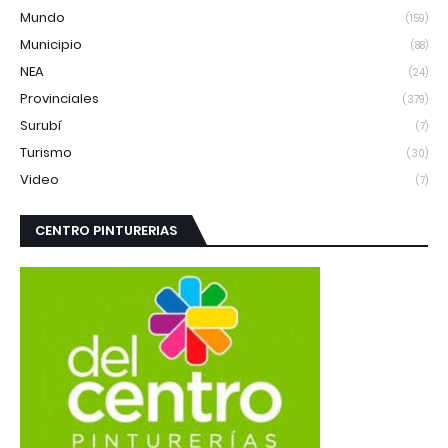
Mundo
(159)
Municipio
(88)
NEA
(24)
Provinciales
(379)
Surubí
(7)
Turismo
(30)
Video
(7)
CENTRO PINTURERIAS