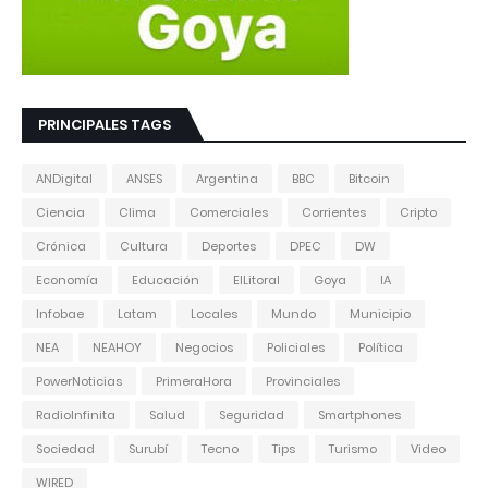
PRINCIPALES TAGS
ANDigital
ANSES
Argentina
BBC
Bitcoin
Ciencia
Clima
Comerciales
Corrientes
Cripto
Crónica
Cultura
Deportes
DPEC
DW
Economía
Educación
ElLitoral
Goya
IA
Infobae
Latam
Locales
Mundo
Municipio
NEA
NEAHOY
Negocios
Policiales
Política
PowerNoticias
PrimeraHora
Provinciales
RadioInfinita
Salud
Seguridad
Smartphones
Sociedad
Surubí
Tecno
Tips
Turismo
Video
WIRED