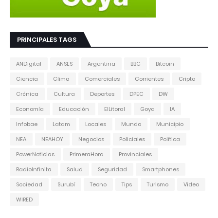
PRINCIPALES TAGS
ANDigital
ANSES
Argentina
BBC
Bitcoin
Ciencia
Clima
Comerciales
Corrientes
Cripto
Crónica
Cultura
Deportes
DPEC
DW
Economía
Educación
ElLitoral
Goya
IA
Infobae
Latam
Locales
Mundo
Municipio
NEA
NEAHOY
Negocios
Policiales
Política
PowerNoticias
PrimeraHora
Provinciales
RadioInfinita
Salud
Seguridad
Smartphones
Sociedad
Surubí
Tecno
Tips
Turismo
Video
WIRED