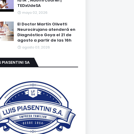
la IA”, Naomi Couriel |
TEDxUdeSA
mayo 02, 2026
El Doctor Martín Olivetti
Neurocirujano atenderá en
Diagnóstico Goya el 21 de
agosto a partir de las 16h
agosto 03, 2026
S PIASENTINI SA