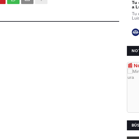
NO
📰 N
BÚ