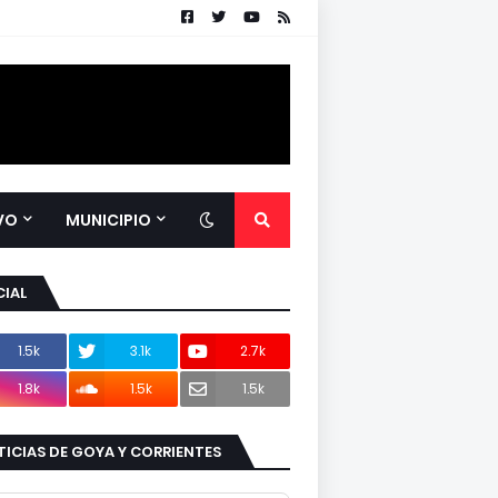
VO
MUNICIPIO
IAL
1.5k
3.1k
2.7k
1.8k
1.5k
1.5k
ICIAS DE GOYA Y CORRIENTES