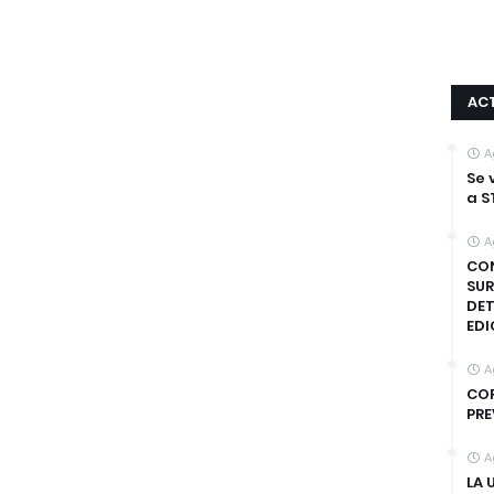
AC
A
Se 
a S
A
CON
SUR
DET
EDI
A
COR
PRE
A
LA 