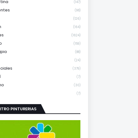
tina
(147)
entes
(98)
(126)
m
(164)
es
(1624)
o
(159)
ipio
(88)
(24)
nciales
(379)
í
(7)
mo
(30)
(7)
TRO PINTURERIAS