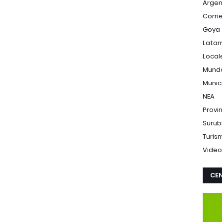
Argen
Corri
Goya
Lata
Local
Mund
Munic
NEA
Provi
Surub
Turis
Video
CEN