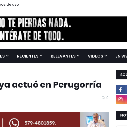
nos de uso
ES
RECIENTES
RELEVANTES
VIDEOS
EN VI
SOC
oya actuó en Perugorría
0
NOT