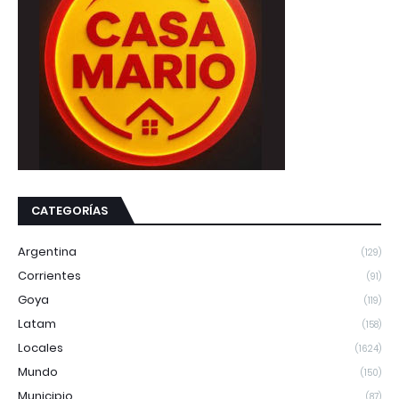
CATEGORÍAS
Argentina
(129)
Corrientes
(91)
Goya
(119)
Latam
(158)
Locales
(1624)
Mundo
(150)
Municipio
(87)