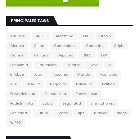
PRINCIPALES TAGS
ANDigital
ANSES
Argentina
BBC
Bitcoin
Ciencia
Clima
Comerciales
Corrientes
Cripto
Crónica
Cultura
Deportes
DPEC
DW
Economía
Educación
ElLitoral
Goya
IA
Infobae
Latam
Locales
Mundo
Municipio
NEA
NEAHOY
Negocios
Policiales
Política
PowerNoticias
PrimeraHora
Provinciales
RadioInfinita
Salud
Seguridad
Smartphones
Sociedad
Surubí
Tecno
Tips
Turismo
Video
WIRED