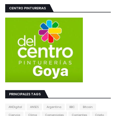
CENTRO PINTURERIAS
PRINCIPALES TAGS
ANDigital
ANSES
Argentina
BBC
Bitcoin
Ciencia
Clima
Comerciales
Corrientes
Cripto