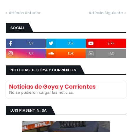
Artículo Anterior
Artículo Siguiente
SOCIAL
1.5k
3.1k
2.7k
1.8k
1.5k
1.5k
NOTICIAS DE GOYA Y CORRIENTES
Noticias de Goya y Corrientes
No se pudieron cargar las noticias.
LUIS PIASENTINI SA