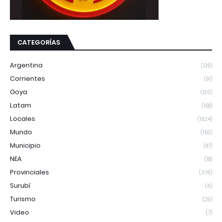
CATEGORÍAS
Argentina
(129)
Corrientes
(91)
Goya
(120)
Latam
(158)
Locales
(1624)
Mundo
(150)
Municipio
(87)
NEA
(18)
Provinciales
(376)
Surubí
(6)
Turismo
(29)
Video
(7)