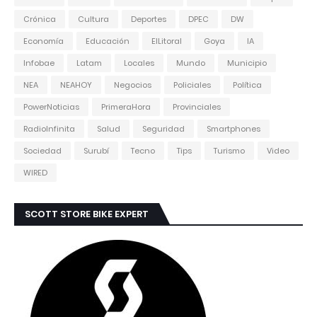
Crónica
Cultura
Deportes
DPEC
DW
Economía
Educación
ElLitoral
Goya
IA
Infobae
Latam
Locales
Mundo
Municipio
NEA
NEAHOY
Negocios
Policiales
Política
PowerNoticias
PrimeraHora
Provinciales
RadioInfinita
Salud
Seguridad
Smartphones
Sociedad
Surubí
Tecno
Tips
Turismo
Video
WIRED
SCOTT STORE BIKE EXPERT