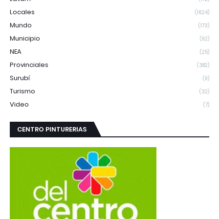
Locales
(1624)
Mundo
(173)
Municipio
(92)
NEA
(25)
Provinciales
(382)
Surubí
(9)
Turismo
(32)
Video
(7)
CENTRO PINTURERIAS