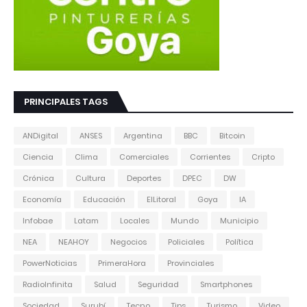
PRINCIPALES TAGS
ANDigital
ANSES
Argentina
BBC
Bitcoin
Ciencia
Clima
Comerciales
Corrientes
Cripto
Crónica
Cultura
Deportes
DPEC
DW
Economía
Educación
ElLitoral
Goya
IA
Infobae
Latam
Locales
Mundo
Municipio
NEA
NEAHOY
Negocios
Policiales
Política
PowerNoticias
PrimeraHora
Provinciales
RadioInfinita
Salud
Seguridad
Smartphones
Sociedad
Surubí
Tecno
Tips
Turismo
Video