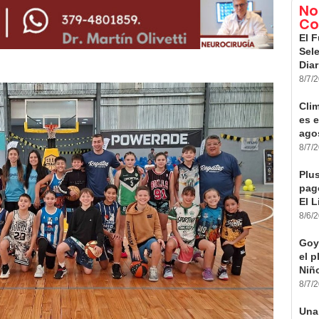
No
Co
El F
Sele
Diar
8/7/
Cli
es e
ago
8/7/
Plus
pago
El L
8/6/
Goy
el 
Niño
8/7/
Una