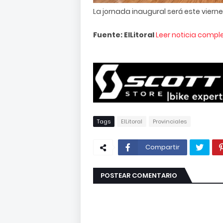
La jornada inaugural será este vierne
Fuente: ElLitoral
Leer noticia compl
Tags
ElLitoral
Provinciales
Compartir
POSTEAR COMENTARIO