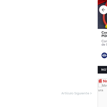
NO
📰 N
Artículo Siguiente