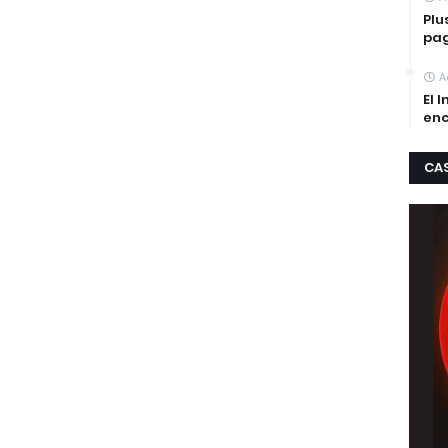
Plu
pag
A
El 
enc
CA