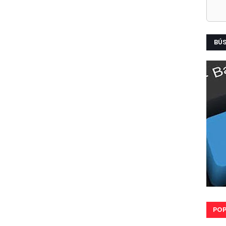
BÚ
POP