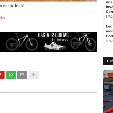
una 
s desde las 18.
inv
Corr
8/7/
eta
León
rec
Cor
8/7/
LUI