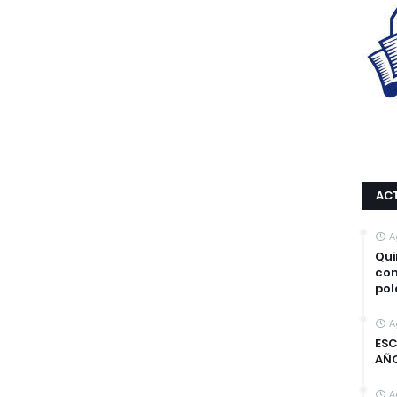
AC
A
Qui
com
pol
A
ESC
AÑ
A