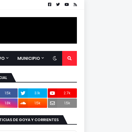
VO
MUNICIPIO
IAL
1.5k
3.1k
2.7k
1.8k
1.5k
1.5k
ICIAS DE GOYA Y CORRIENTES