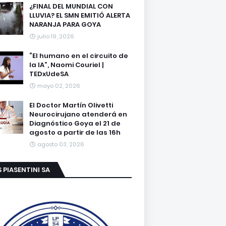
¿FINAL DEL MUNDIAL CON
LLUVIA? EL SMN EMITIÓ ALERTA
NARANJA PARA GOYA
julio 19, 2026
“El humano en el circuito de
la IA”, Naomi Couriel |
TEDxUdeSA
mayo 02, 2026
El Doctor Martín Olivetti
Neurocirujano atenderá en
Diagnóstico Goya el 21 de
agosto a partir de las 16h
agosto 03, 2026
S PIASENTINI SA