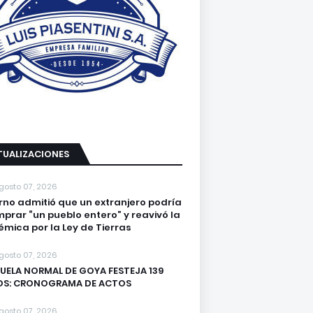
TUALIZACIONES
gosto 07, 2026
rno admitió que un extranjero podría
prar “un pueblo entero” y reavivó la
émica por la Ley de Tierras
gosto 07, 2026
UELA NORMAL DE GOYA FESTEJA 139
OS: CRONOGRAMA DE ACTOS
gosto 07, 2026