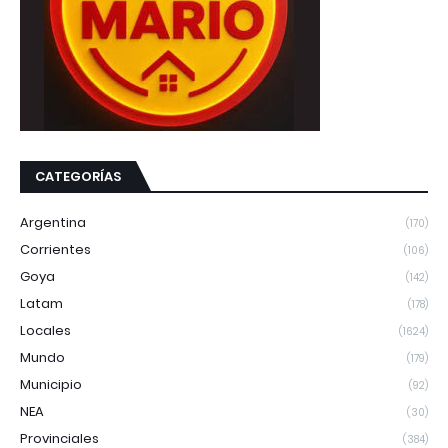
CATEGORÍAS
Argentina
(170)
Corrientes
(106)
Goya
(142)
Latam
(178)
Locales
(1624)
Mundo
(179)
Municipio
(92)
NEA
(30)
Provinciales
(384)