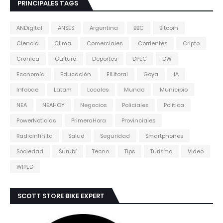
PRINCIPALES TAGS
ANDigital
ANSES
Argentina
BBC
Bitcoin
Ciencia
Clima
Comerciales
Corrientes
Cripto
Crónica
Cultura
Deportes
DPEC
DW
Economía
Educación
ElLitoral
Goya
IA
Infobae
Latam
Locales
Mundo
Municipio
NEA
NEAHOY
Negocios
Policiales
Política
PowerNoticias
PrimeraHora
Provinciales
RadioInfinita
Salud
Seguridad
Smartphones
Sociedad
Surubí
Tecno
Tips
Turismo
Video
WIRED
SCOTT STORE BIKE EXPERT