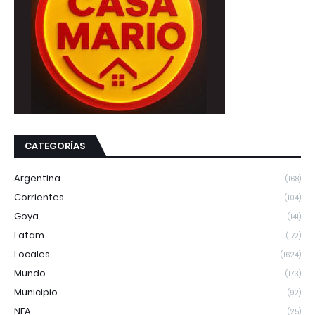
CATEGORÍAS
Argentina
(168)
Corrientes
(104)
Goya
(141)
Latam
(172)
Locales
(1624)
Mundo
(173)
Municipio
(92)
NEA
(25)