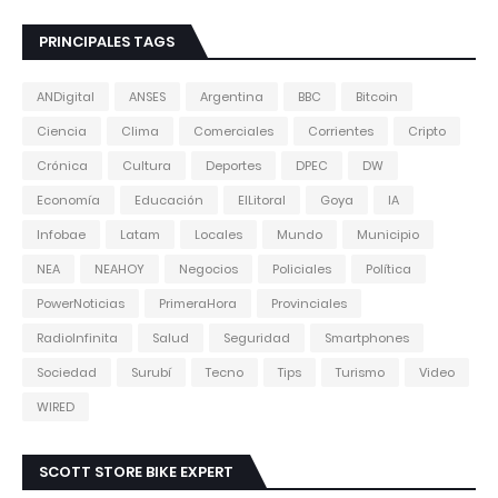
PRINCIPALES TAGS
ANDigital
ANSES
Argentina
BBC
Bitcoin
Ciencia
Clima
Comerciales
Corrientes
Cripto
Crónica
Cultura
Deportes
DPEC
DW
Economía
Educación
ElLitoral
Goya
IA
Infobae
Latam
Locales
Mundo
Municipio
NEA
NEAHOY
Negocios
Policiales
Política
PowerNoticias
PrimeraHora
Provinciales
RadioInfinita
Salud
Seguridad
Smartphones
Sociedad
Surubí
Tecno
Tips
Turismo
Video
WIRED
SCOTT STORE BIKE EXPERT