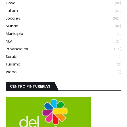
Goya
(138)
Latam
(169)
Locales
(1624)
Mundo
(168)
Municipio
(91)
NEA
(24)
Provinciales
(379)
Surubí
(9)
Turismo
(32)
Video
(7)
CENTRO PINTURERIAS