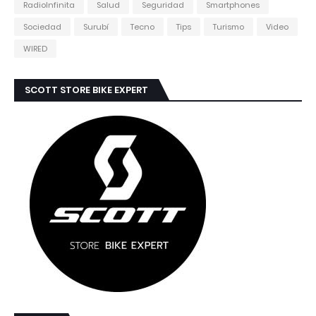
RadioInfinita
Salud
Seguridad
Smartphones
Sociedad
Surubí
Tecno
Tips
Turismo
Video
WIRED
SCOTT STORE BIKE EXPERT