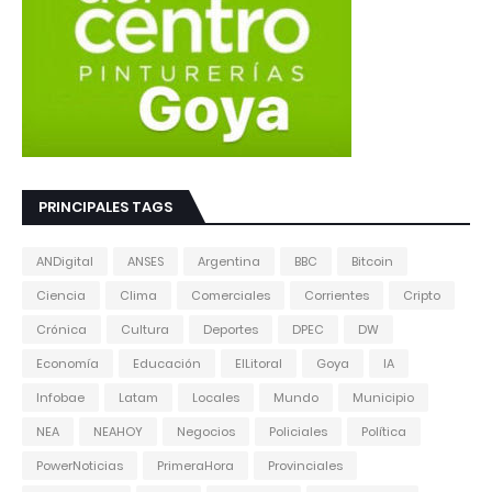
PRINCIPALES TAGS
ANDigital
ANSES
Argentina
BBC
Bitcoin
Ciencia
Clima
Comerciales
Corrientes
Cripto
Crónica
Cultura
Deportes
DPEC
DW
Economía
Educación
ElLitoral
Goya
IA
Infobae
Latam
Locales
Mundo
Municipio
NEA
NEAHOY
Negocios
Policiales
Política
PowerNoticias
PrimeraHora
Provinciales