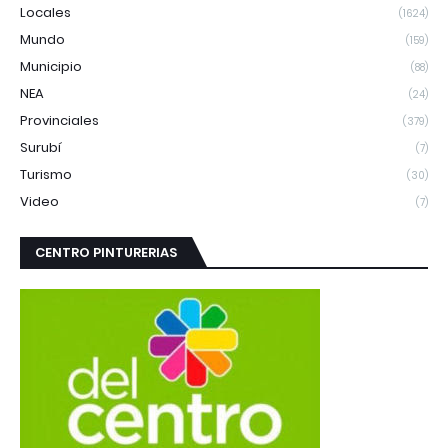
Locales
(1624)
Mundo
(159)
Municipio
(88)
NEA
(24)
Provinciales
(379)
Surubí
(7)
Turismo
(30)
Video
(7)
CENTRO PINTURERIAS