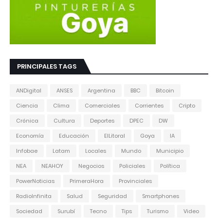
PRINCIPALES TAGS
ANDigital
ANSES
Argentina
BBC
Bitcoin
Ciencia
Clima
Comerciales
Corrientes
Cripto
Crónica
Cultura
Deportes
DPEC
DW
Economía
Educación
ElLitoral
Goya
IA
Infobae
Latam
Locales
Mundo
Municipio
NEA
NEAHOY
Negocios
Policiales
Política
PowerNoticias
PrimeraHora
Provinciales
RadioInfinita
Salud
Seguridad
Smartphones
Sociedad
Surubí
Tecno
Tips
Turismo
Video