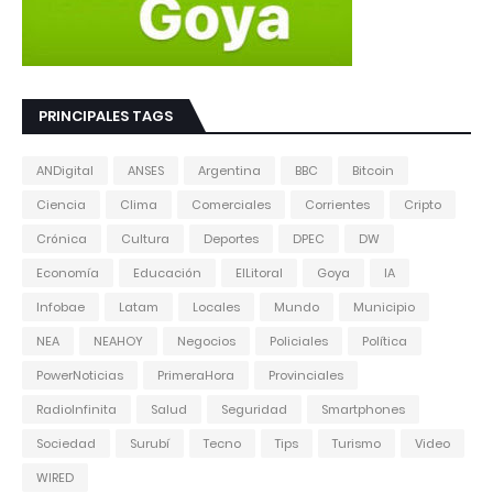
PRINCIPALES TAGS
ANDigital
ANSES
Argentina
BBC
Bitcoin
Ciencia
Clima
Comerciales
Corrientes
Cripto
Crónica
Cultura
Deportes
DPEC
DW
Economía
Educación
ElLitoral
Goya
IA
Infobae
Latam
Locales
Mundo
Municipio
NEA
NEAHOY
Negocios
Policiales
Política
PowerNoticias
PrimeraHora
Provinciales
RadioInfinita
Salud
Seguridad
Smartphones
Sociedad
Surubí
Tecno
Tips
Turismo
Video
WIRED