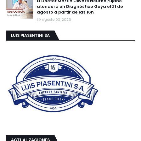
El Doctor Martín Olivetti Neurocirujano
atenderá en Diagnóstico Goya el 21 de
agosto a partir de las 16h
agosto 03, 2026
LUIS PIASENTINI SA
ACTUALIZACIONES