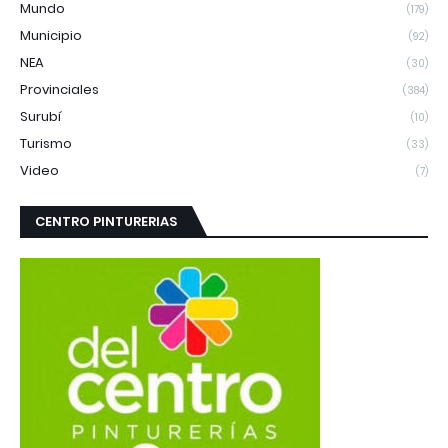
Mundo
(179)
Municipio
(92)
NEA
(30)
Provinciales
(384)
Surubí
(10)
Turismo
(33)
Video
(7)
CENTRO PINTURERIAS