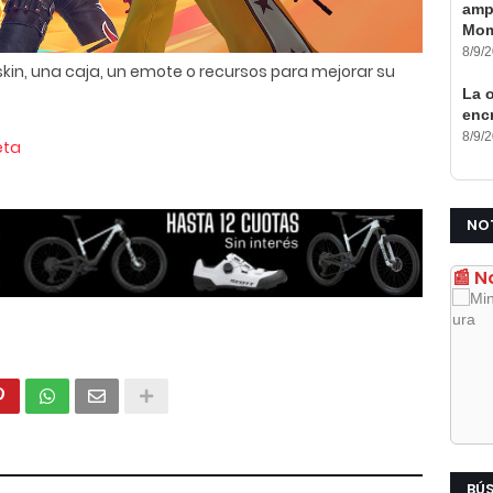
ampl
Mom
8/9/
kin, una caja, un emote o recursos para mejorar su
La o
encr
8/9/
eta
NO
📰 N
BÚ