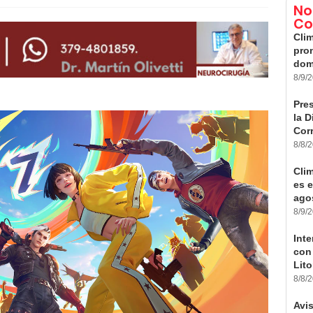
No
Co
Clim
pro
dom
8/9/
Pre
la D
Cor
8/8/
Cli
es e
ago
8/9/
Int
con 
Lito
8/8/
Avi