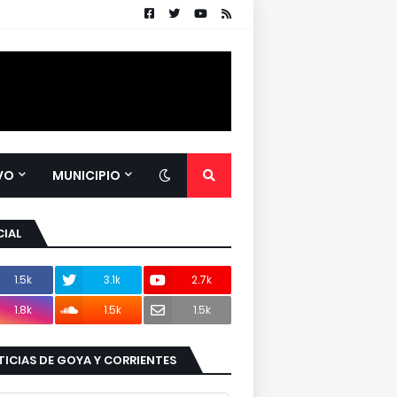
VO
MUNICIPIO
IAL
1.5k
3.1k
2.7k
1.8k
1.5k
1.5k
ICIAS DE GOYA Y CORRIENTES