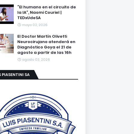
“El humano en el circuito de
la IA”, Naomi Couriel |
TEDxUdeSA
mayo 02, 2026
El Doctor Martín Olivetti
Neurocirujano atenderá en
Diagnóstico Goya el 21 de
agosto a partir de las 16h
agosto 03, 2026
S PIASENTINI SA