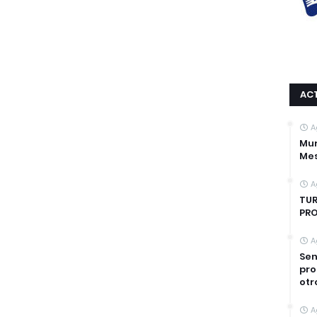
AC
A
Mur
Mes
A
TUR
PRO
A
Sen
pro
otr
A