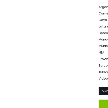
Argen
Corri
Goya
Lata
Local
Mund
Munic
NEA
Provi
Surub
Turis
Video
CEN