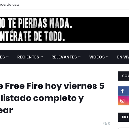
nos de uso
ES
RECIENTES
RELEVANTES
VIDEOS
EN VI
SOC
 Free Fire hoy viernes 5
 listado completo y
ear
NOT
0