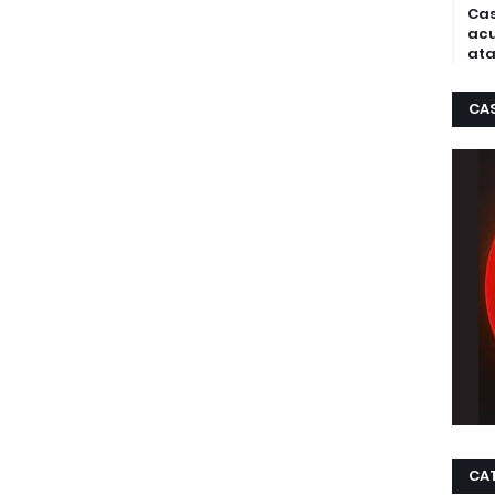
Cas
acu
ata
CA
CA