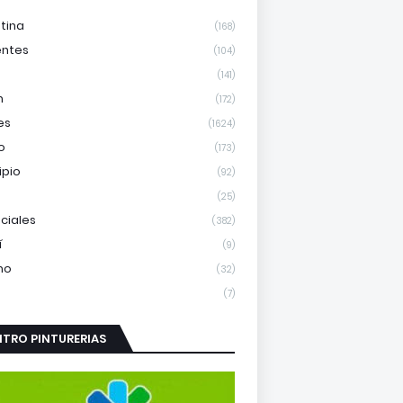
tina
(168)
entes
(104)
(141)
m
(172)
es
(1624)
o
(173)
ipio
(92)
(25)
nciales
(382)
í
(9)
mo
(32)
(7)
TRO PINTURERIAS