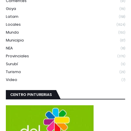
Corrientes
(91)
Goya
(119)
Latam
(158)
Locales
(1624)
Mundo
(150)
Municipio
(87)
NEA
(18)
Provinciales
(376)
Surubí
(6)
Turismo
(29)
Video
(7)
CENTRO PINTURERIAS