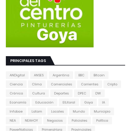
PRINCIPALES TAGS
ANDigital
ANSES
Argentina
BBC
Bitcoin
Ciencia
Clima
Comerciales
Corrientes
Cripto
Crónica
Cultura
Deportes
DPEC
DW
Economía
Educación
ElLitoral
Goya
IA
Infobae
Latam
Locales
Mundo
Municipio
NEA
NEAHOY
Negocios
Policiales
Política
PowerNoticias
PrimeraHora
Provinciales