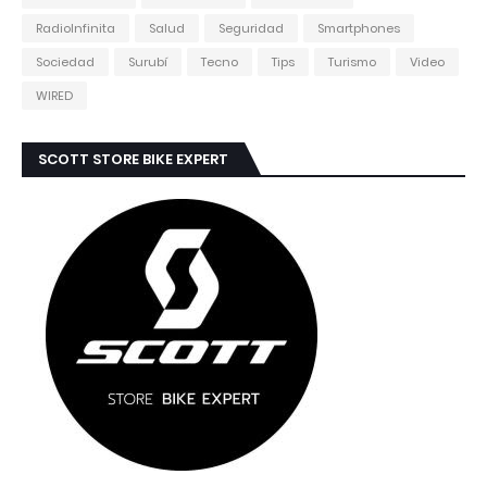
RadioInfinita
Salud
Seguridad
Smartphones
Sociedad
Surubí
Tecno
Tips
Turismo
Video
WIRED
SCOTT STORE BIKE EXPERT