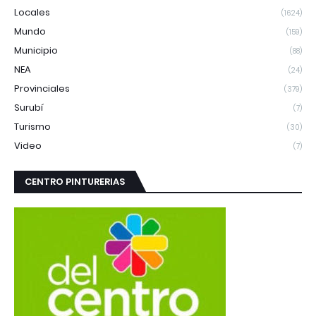
Locales
(1624)
Mundo
(159)
Municipio
(88)
NEA
(24)
Provinciales
(379)
Surubí
(7)
Turismo
(30)
Video
(7)
CENTRO PINTURERIAS