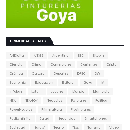
PRINCIPALES TAGS
ANDigital
ANSES
Argentina
BBC
Bitcoin
Ciencia
Clima
Comerciales
Corrientes
Cripto
Crónica
Cultura
Deportes
DPEC
DW
Economía
Educación
ElLitoral
Goya
IA
Infobae
Latam
Locales
Mundo
Municipio
NEA
NEAHOY
Negocios
Policiales
Política
PowerNoticias
PrimeraHora
Provinciales
RadioInfinita
Salud
Seguridad
Smartphones
Sociedad
Surubí
Tecno
Tips
Turismo
Video