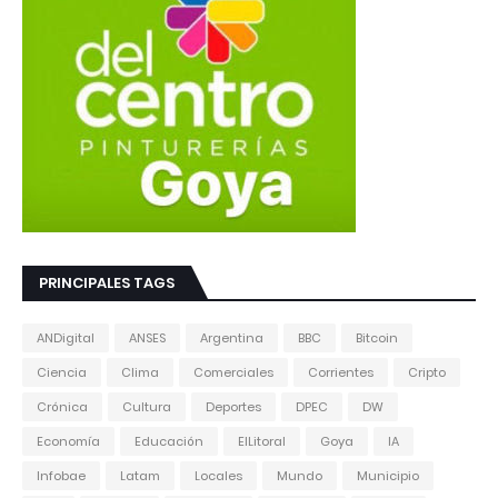
PRINCIPALES TAGS
ANDigital
ANSES
Argentina
BBC
Bitcoin
Ciencia
Clima
Comerciales
Corrientes
Cripto
Crónica
Cultura
Deportes
DPEC
DW
Economía
Educación
ElLitoral
Goya
IA
Infobae
Latam
Locales
Mundo
Municipio