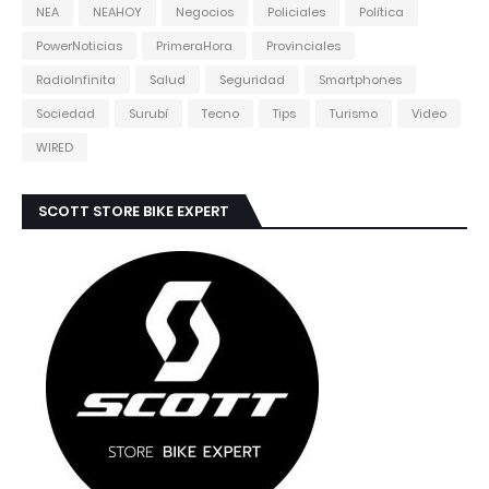
NEA
NEAHOY
Negocios
Policiales
Política
PowerNoticias
PrimeraHora
Provinciales
RadioInfinita
Salud
Seguridad
Smartphones
Sociedad
Surubí
Tecno
Tips
Turismo
Video
WIRED
SCOTT STORE BIKE EXPERT